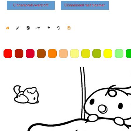
Cinnamoroll-overzicht
Cinnamoroll met bloemen
Home
Draw
Pencil
Eraser
Undo
Clear
Save