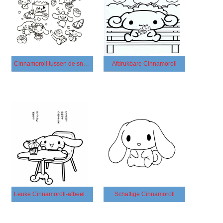
Cinnamoroll tussen de snoepjes
Afdrukbare Cinnamoroll
Leuke Cinnamoroll-afbeelding
Schattige Cinnamoroll