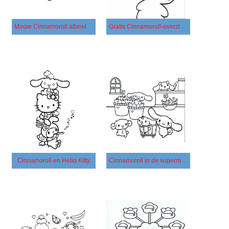
Mooie Cinnamoroll afbeelding
Gratis Cinnamoroll-overzicht
Cinnamoroll en Hello Kitty
Cinnamoroll in de supermarkt