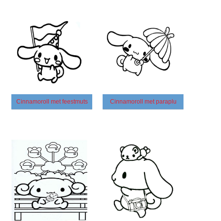
Cinnamoroll met feestmuts
Cinnamoroll met paraplu