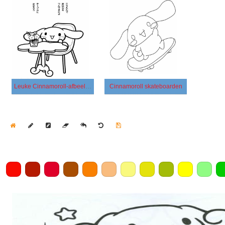
Leuke Cinnamoroll-afbeelding
Cinnamoroll skateboarden
Home
Draw
Pencil
Eraser
Undo
Clear
Save