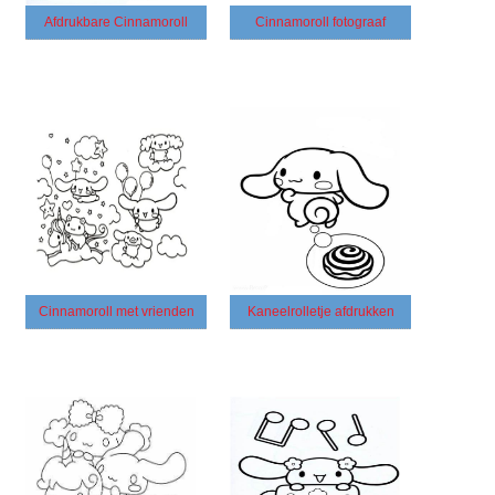
Afdrukbare Cinnamoroll
Cinnamoroll fotograaf
Cinnamoroll met vrienden
Kaneelrolletje afdrukken