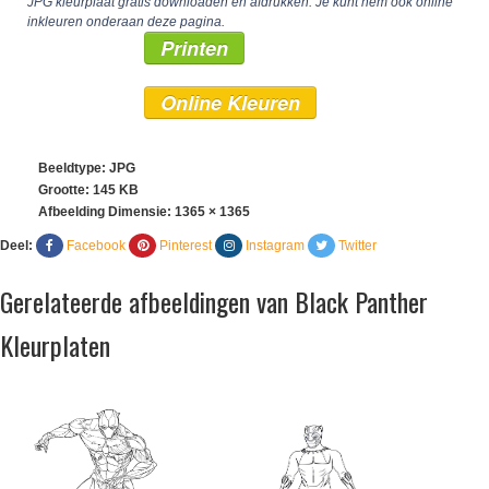
JPG kleurplaat gratis downloaden en afdrukken. Je kunt hem ook online
inkleuren onderaan deze pagina.
Printen
Online Kleuren
Beeldtype: JPG
Grootte: 145 KB
Afbeelding Dimensie:
1365 × 1365
Deel:
Facebook
Pinterest
Instagram
Twitter
Gerelateerde afbeeldingen van Black Panther
Kleurplaten