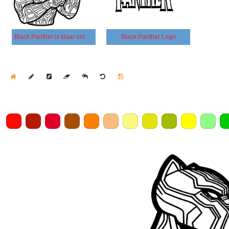
Black Panther is klaar om te vechten
Black Panther Logo
Home
Draw
Pencil
Eraser
Undo
Clear
Save