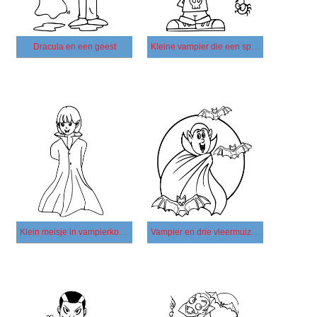
Dracula en een geest
Kleine vampier die een spin speelt
Klein meisje in vampierkostuum
Vampier en drie vleermuizen