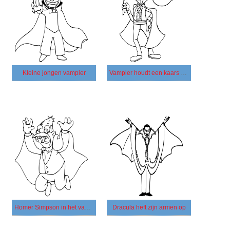
Kleine jongen vampier
Vampier houdt een kaars vast
Homer Simpson in het vampierkostuum
Dracula heft zijn armen op