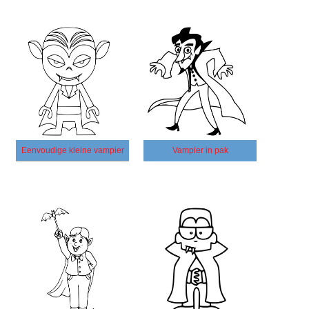
Eenvoudige kleine vampier
Vampier in pak