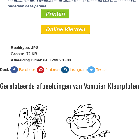
kleurplaat gratis downloaden en afdrukken. Je kunt hem ook online inkleuren
onderaan deze pagina.
Printen
Online Kleuren
Beeldtype: JPG
Grootte: 72 KB
Afbeelding Dimensie:
1299 × 1300
Deel:
Facebook
Pinterest
Instagram
Twitter
Gerelateerde afbeeldingen van Vampier Kleurplaten