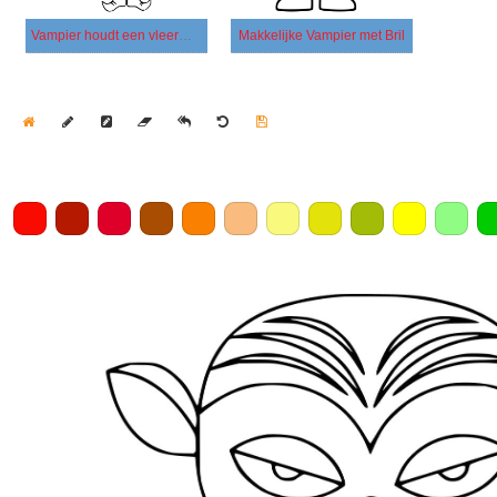
Vampier houdt een vleermuisspeeltje vast
Makkelijke Vampier met Bril
Home
Draw
Pencil
Eraser
Undo
Clear
Save