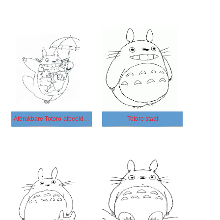
Afdrukbare Totoro-afbeelding
Totoro staat