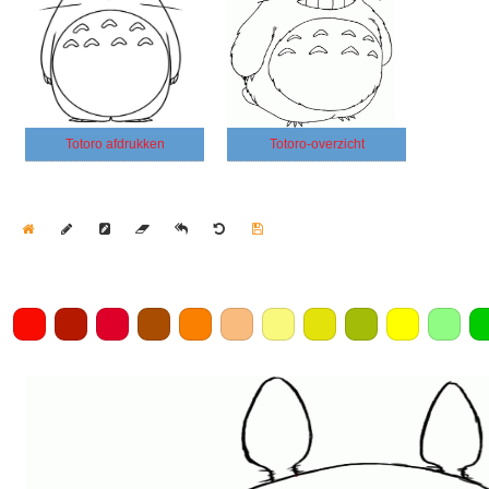
Totoro afdrukken
Totoro-overzicht
Home
Draw
Pencil
Eraser
Undo
Clear
Save