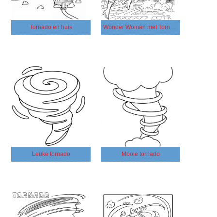
Tornado en huis
Wonder Woman met Tornado
Leuke tornado
Mooie tornado