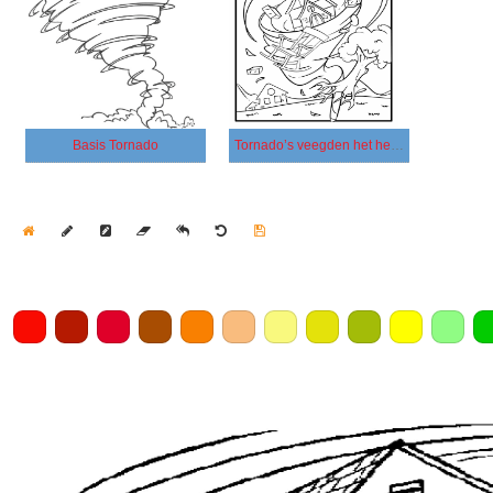
Basis Tornado
Tornado’s veegden het hele huis en de bomen
Home
Draw
Pencil
Eraser
Undo
Clear
Save