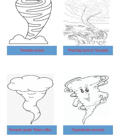
Tornado-emoji
Prachtig land in Tornado
Tornado gratis Teken afbeelding
Superleuke tornado