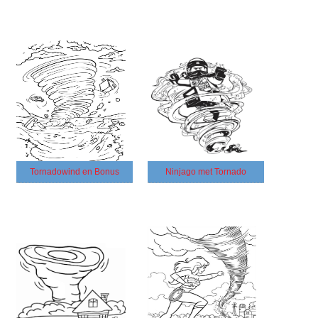
Tornadowind en Bonus
Ninjago met Tornado