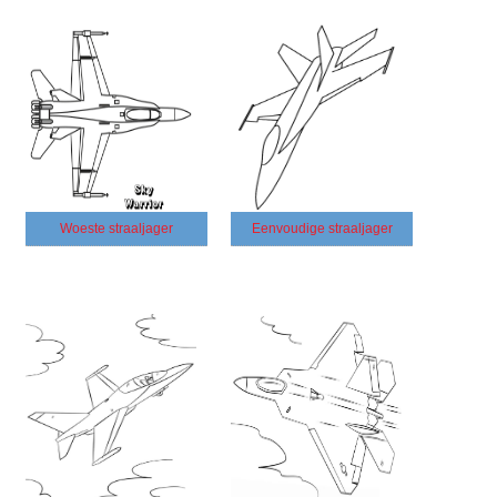
Woeste straaljager
Eenvoudige straaljager