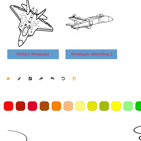
Militaire straaljager
Straaljager afbeelding 2
Home
Draw
Pencil
Eraser
Undo
Clear
Save