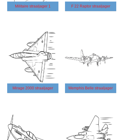
Militaire straaljager 1
F 22 Raptor straaljager
Mirage 2000 straaljager
Memphis Belle straaljager