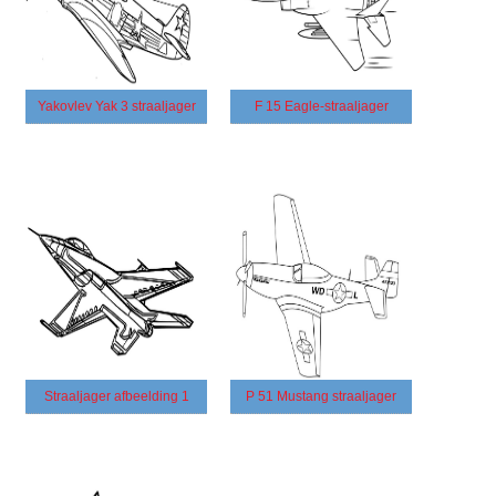
Yakovlev Yak 3 straaljager
F 15 Eagle-straaljager
Straaljager afbeelding 1
P 51 Mustang straaljager