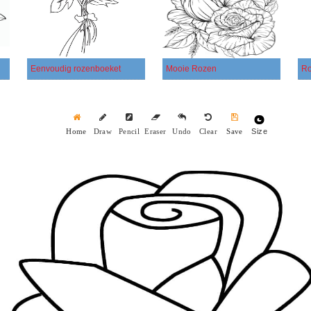
Eenvoudig rozenboeket
Mooie Rozen
Ro
Size
Home
Draw
Pencil
Eraser
Undo
Clear
Save