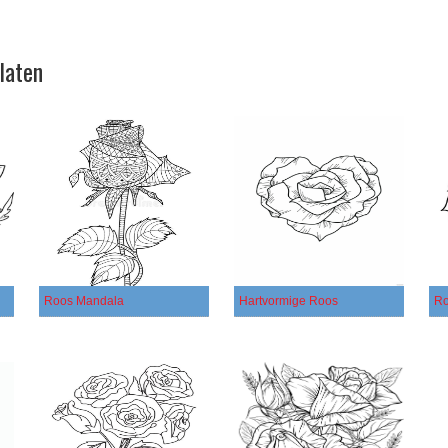
laten
Roos Mandala
Hartvormige Roos
Ro