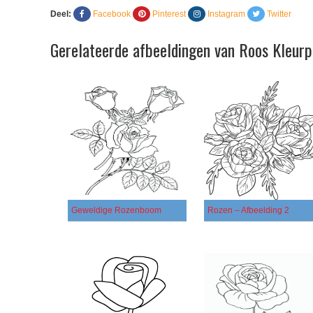
Deel:
Facebook
Pinterest
Instagram
Twitter
Gerelateerde afbeeldingen van Roos Kleurp
Geweldige Rozenboom
Rozen – Afbeelding 2