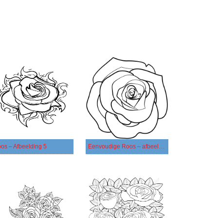
os – Afbeelding 5
Eenvoudige Roos – afbeelding 3