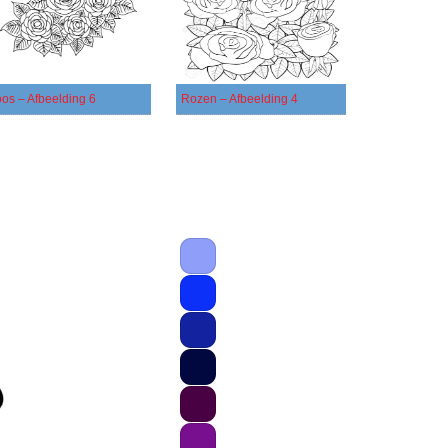
os – Afbeelding 6
Rozen – Afbeelding 4