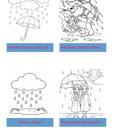
Tekenen Regen gratis afdrukbaar simpel
Afbeelding Regen afdrukbaar
Tekenen Regen
Regen gratis afdrukbaar basis