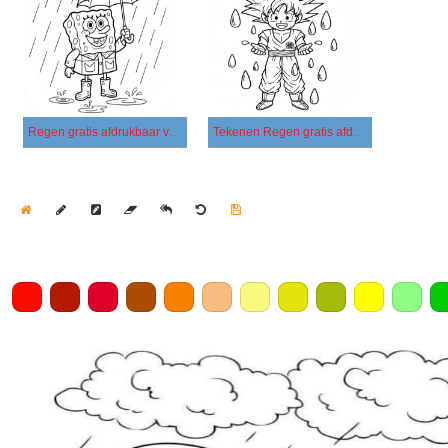
Regen gratis afdrukbaar voor kinderen
Tekenen Regen gratis afdrukbaar voor kinderen
Home
Draw
Pencil
Eraser
Undo
Clear
Save