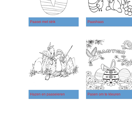
Paasei met strik
Paashaas
Hazen en paaseieren
Pasen om te kleuren