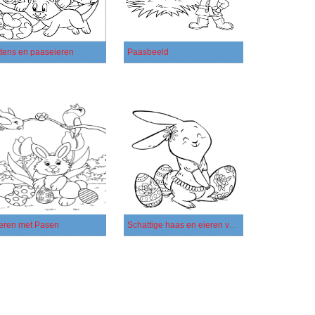
ttens en paaseieren
Paasbeeld
eren met Pasen
Schattige haas en eieren voor Pasen