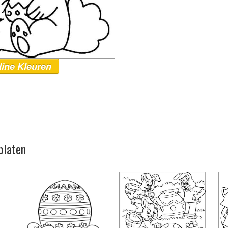
line Kleuren
platen