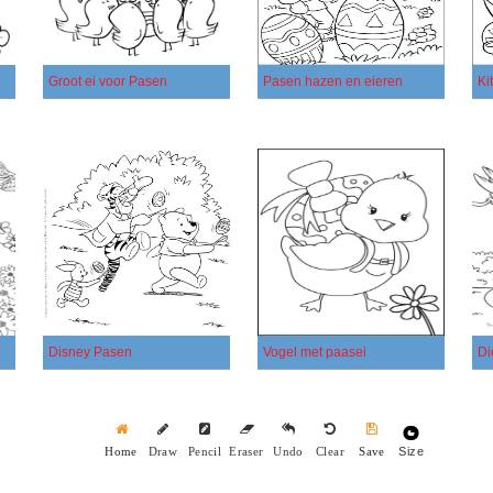
Groot ei voor Pasen
Pasen hazen en eieren
Ki
Disney Pasen
Vogel met paasei
Di
Size
Home
Draw
Pencil
Eraser
Undo
Clear
Save