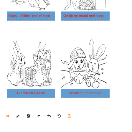
Haas schildert een ei voor Pasen
Konijn en mand met paaseieren
Dieren en Paasei
Schattige paashazen
Home
Draw
Pencil
Eraser
Undo
Clear
Save