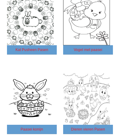
Kat Pusheen Pasen
Vogel met paasei
Paasei konijn
Dieren vieren Pasen