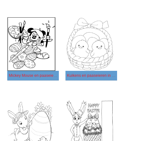
Mickey Mouse en paaseieren
Kuikens en paaseieren in een mandje