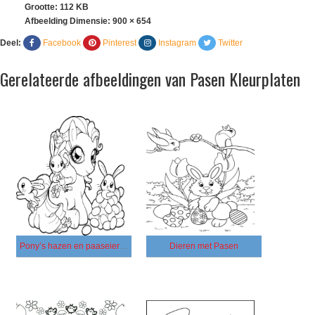
Grootte: 112 KB
Afbeelding Dimensie:
900 × 654
Deel:
Facebook
Pinterest
Instagram
Twitter
Gerelateerde afbeeldingen van Pasen Kleurplaten
Pony’s hazen en paaseieren
Dieren met Pasen