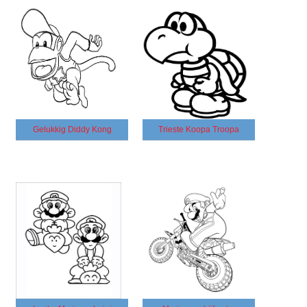
Gelukkig Diddy Kong
Trieste Koopa Troopa