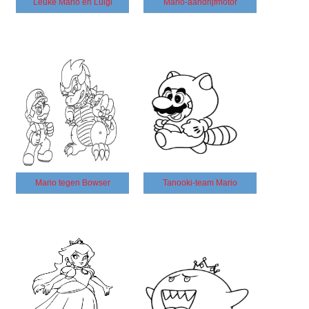
Leuke Mario en Luigi
Mario-aandrijfmotor
Mario tegen Bowser
Tanooki-team Mario