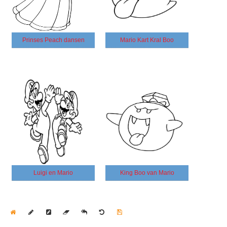
Prinses Peach dansen
Mario Kart Kral Boo
Luigi en Mario
King Boo van Mario
Home
Draw
Pencil
Eraser
Undo
Clear
Save