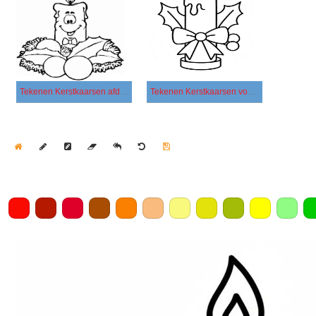
Tekenen Kerstkaarsen afdrukbaar voor kinderen
Tekenen Kerstkaarsen voor kinderen
Home
Draw
Pencil
Eraser
Undo
Clear
Save