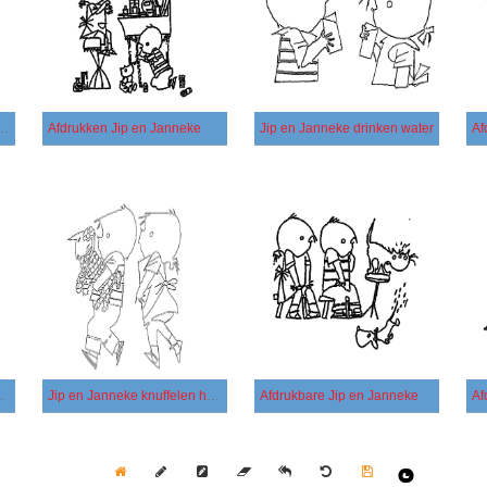
nneke voor kinderen
Afdrukken Jip en Janneke
Jip en Janneke drinken water
 afbeelding
Jip en Janneke knuffelen hond
Afdrukbare Jip en Janneke