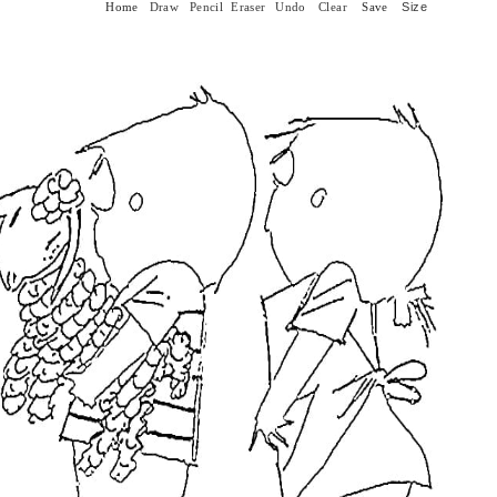
Size
Home
Draw
Pencil
Eraser
Undo
Clear
Save