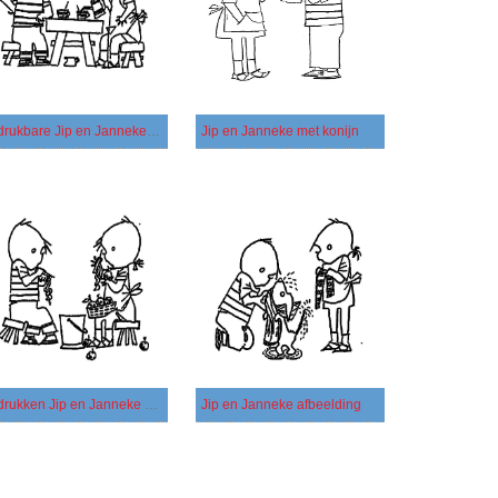
Afdrukbare Jip en Janneke afbeelding
Jip en Janneke met konijn
Afdrukken Jip en Janneke afbeelding
Jip en Janneke afbeelding