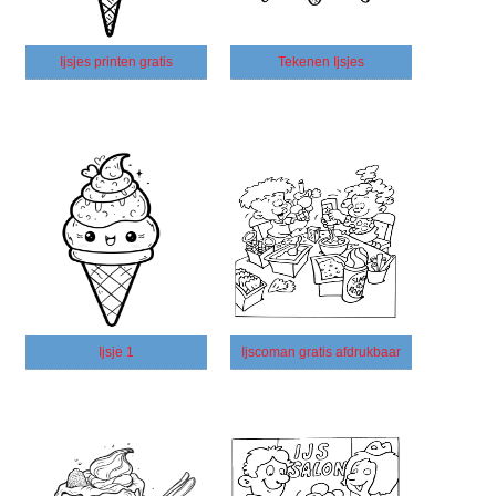
Ijsjes printen gratis
Tekenen Ijsjes
Ijsje 1
Ijscoman gratis afdrukbaar