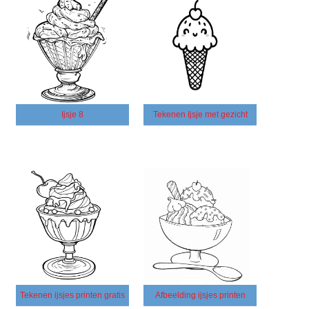
Ijsje 8
Tekenen Ijsje met gezicht
Tekenen ijsjes printen gratis
Afbeelding ijsjes printen