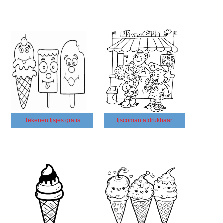
Tekenen Ijsjes gratis
Ijscoman afdrukbaar