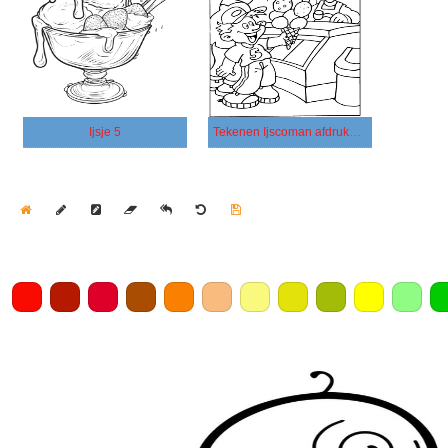
Ijsje 5
Tekenen Ijscoman afdrukbaar
Home
Draw
Pencil
Eraser
Undo
Clear
Save