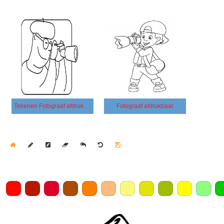
Tekenen Fotograaf afdrukbaar
Fotograaf afdrukbaar
Home
Draw
Pencil
Eraser
Undo
Clear
Save