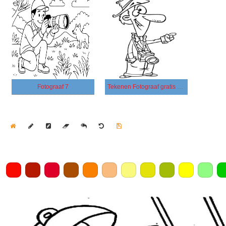
Fotograaf 7
Tekenen Fotograaf gratis basis
Home
Draw
Pencil
Eraser
Undo
Clear
Save