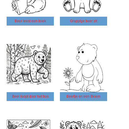
Beer leest een boek
Grappige beer zit
Beer loopt door het bos
Beertje en een Bloem