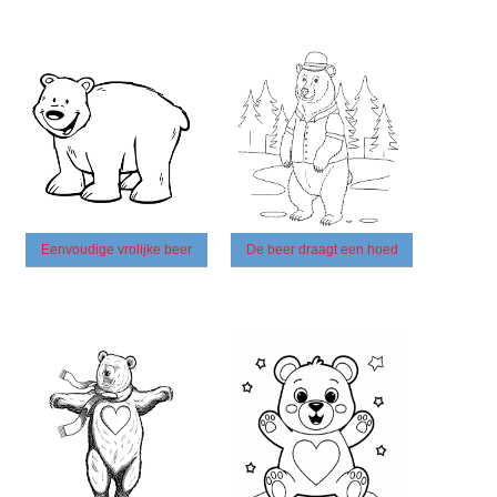
Eenvoudige vrolijke beer
De beer draagt ​​een hoed