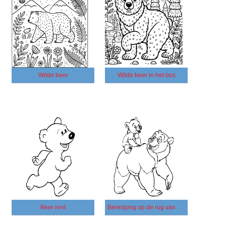
Wilde beer
Wilde beer in het bos
Beer rent
Berenjong op de rug van moeder