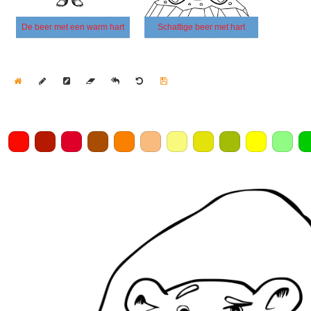
De beer met een warm hart
Schattige beer met hart
Home
Draw
Pencil
Eraser
Undo
Clear
Save