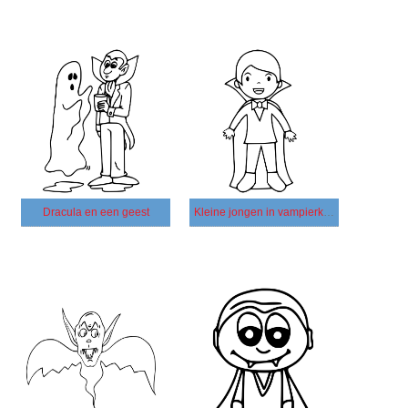
Dracula en een geest
Kleine jongen in vampierkostuum