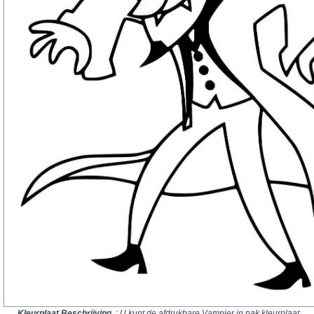
Kleurplaat Beschrijving
: U kunt de afdrukbare Vampier in pak kleurplaat