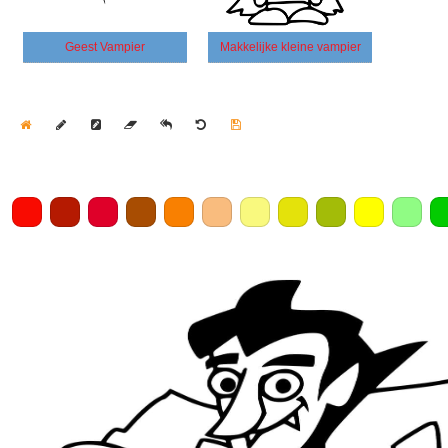
Geest Vampier
Makkelijke kleine vampier
Home
Draw
Pencil
Eraser
Undo
Clear
Save