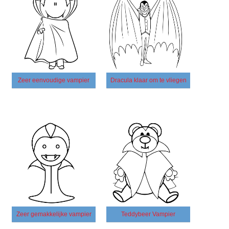
Zeer eenvoudige vampier
Dracula klaar om te vliegen
Zeer gemakkelijke vampier
Teddybeer Vampier