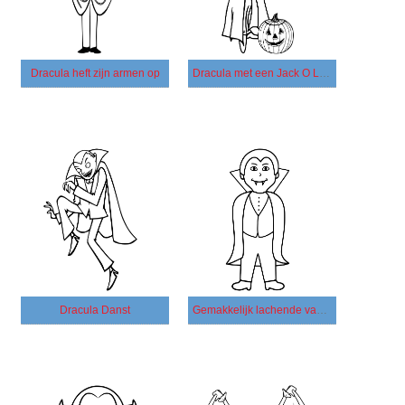
Dracula heft zijn armen op
Dracula met een Jack O Lantern
Dracula Danst
Gemakkelijk lachende vampier