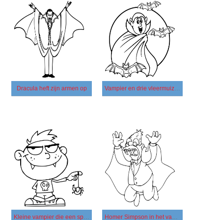
Dracula heft zijn armen op
Vampier en drie vleermuizen
Kleine vampier die een spin speelt
Homer Simpson in het vampierkostuum