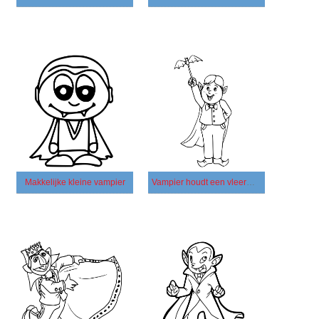
Makkelijke kleine vampier
Vampier houdt een vleermuisspeeltje vast