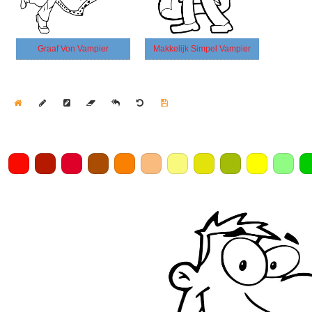
Graaf Von Vampier
Makkelijk Simpel Vampier
Home
Draw
Pencil
Eraser
Undo
Clear
Save