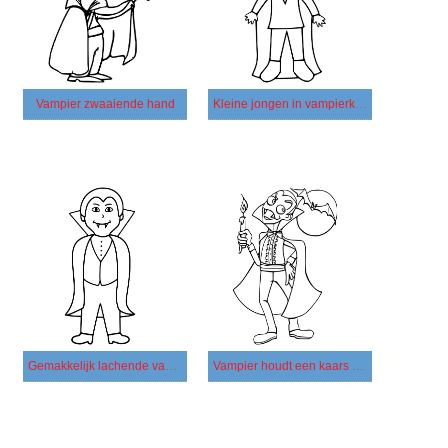
Vampier zwaaiende hand
Kleine jongen in vampierkostuum
Gemakkelijk lachende vampier
Vampier houdt een kaars vast