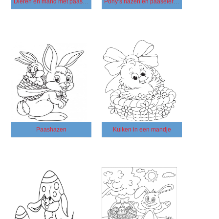
Dieren en mand met paaseieren
Pony’s hazen en paaseieren
Paashazen
Kuiken in een mandje