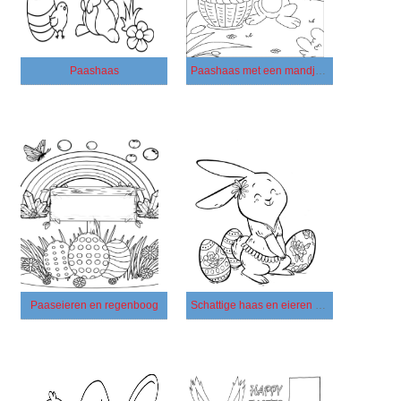
Paashaas
Paashaas met een mandje eieren
Paaseieren en regenboog
Schattige haas en eieren voor Pasen