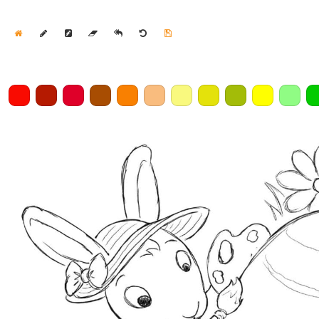
Home
Draw
Pencil
Eraser
Undo
Clear
Save