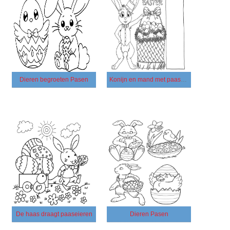
Dieren begroeten Pasen
Konijn en mand met paaseieren
De haas draagt ​​paaseieren
Dieren Pasen