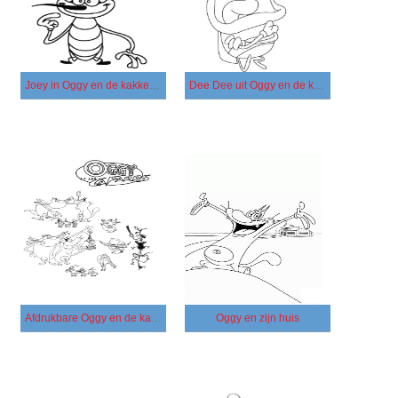
Joey in Oggy en de kakkerlakken
Dee Dee uit Oggy en de kakkerlakken
Afdrukbare Oggy en de kakkerlakken
Oggy en zijn huis