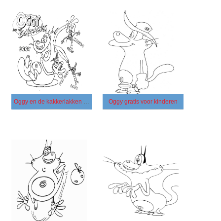
Oggy en de kakkerlakken gratis
Oggy gratis voor kinderen