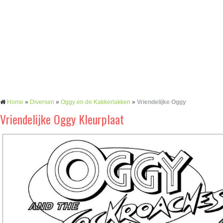
Home
»
Diversen
»
Oggy en de Kakkerlakken
»
Vriendelijke Oggy
Vriendelijke Oggy Kleurplaat