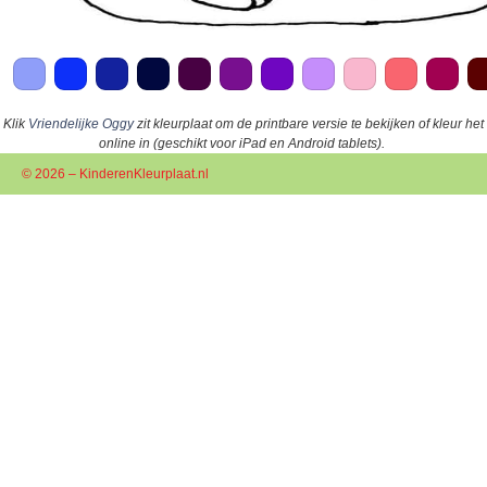
Klik
Vriendelijke Oggy
zit kleurplaat om de printbare versie te bekijken of kleur het
online in (geschikt voor iPad en Android tablets).
© 2026 – KinderenKleurplaat.nl