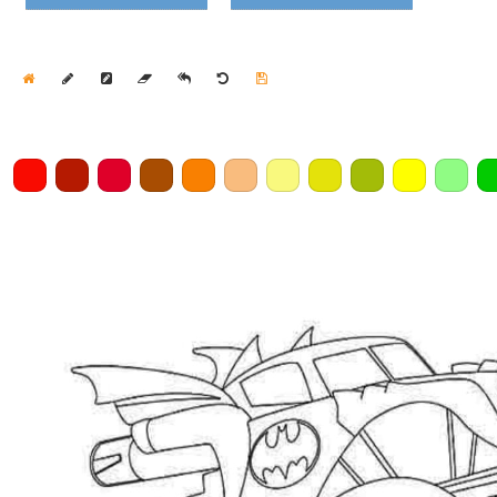
Home
Draw
Pencil
Eraser
Undo
Clear
Save