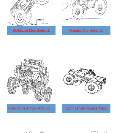
Bulldozer Monstertruck
Grinder Monstertruck
Koel Monstertruck Afdrukbaar
Springende Monstertruck