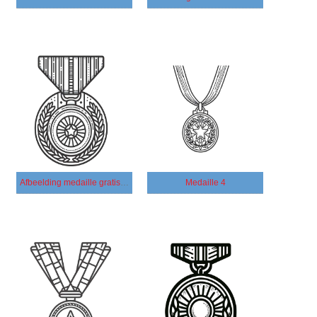
Afbeelding medaille gratis afdrukbaar
Medaille 4