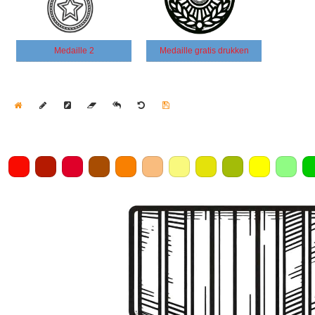
Medaille 2
Medaille gratis drukken
Home
Draw
Pencil
Eraser
Undo
Clear
Save