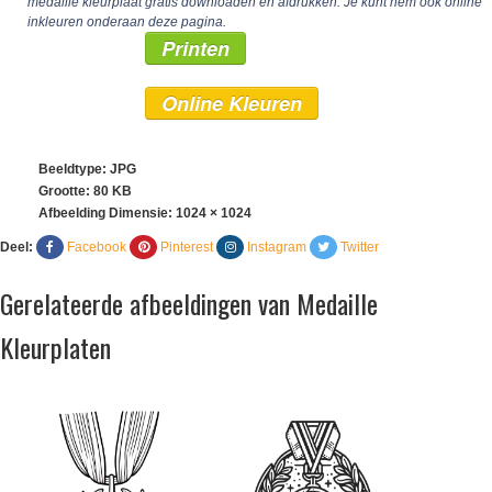
medaille kleurplaat gratis downloaden en afdrukken. Je kunt hem ook online
inkleuren onderaan deze pagina.
Printen
Online Kleuren
Beeldtype: JPG
Grootte: 80 KB
Afbeelding Dimensie:
1024 × 1024
Deel:
Facebook
Pinterest
Instagram
Twitter
Gerelateerde afbeeldingen van Medaille
Kleurplaten