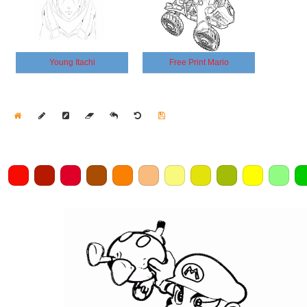
Young Itachi
Free Print Mario
Home
Draw
Pencil
Eraser
Undo
Clear
Save