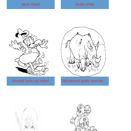
Itachi Head
Gratis schip
Donald Duck zal vallen
Neushoorn gratis voor kinderen