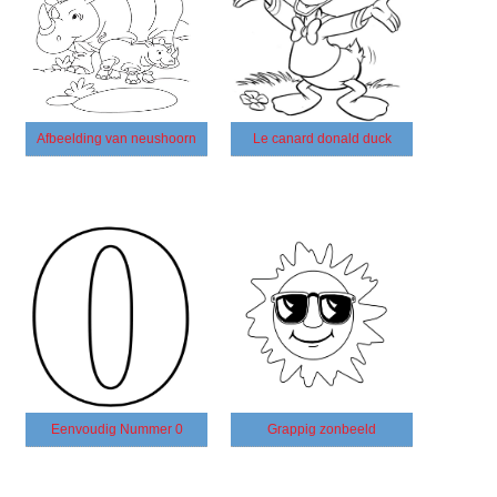
Afbeelding van neushoorn
Le canard donald duck
Eenvoudig Nummer 0
Grappig zonbeeld