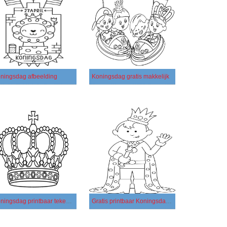
ningsdag afbeelding
Koningsdag gratis makkelijk
Koningsdag printbaar tekenen voor kinderen
Gratis printbaar Koningsdag tekenen