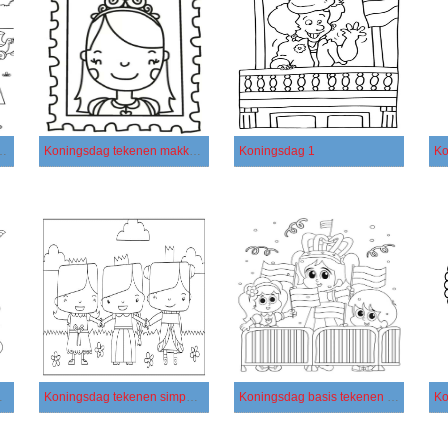
eenvoudig tekenen
Koningsdag tekenen makkelijk voor kinderen
Koningsdag 1
Ko
 printbaar
Koningsdag tekenen simpel voor kinderen
Koningsdag basis tekenen bij kinderen