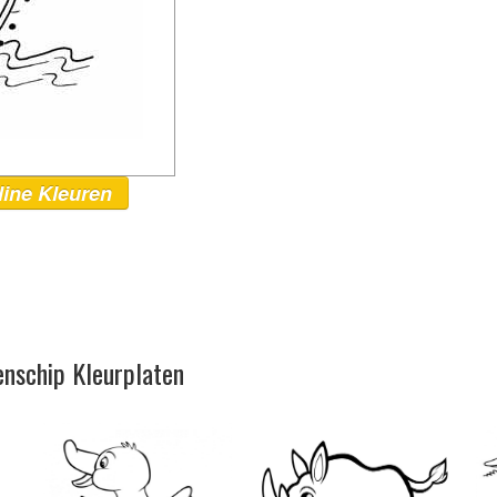
line Kleuren
enschip Kleurplaten