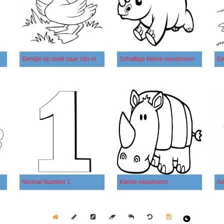
Eendje op zoek naar zijn moeder
Schattige kleine neushoorn
Ee
Normal Number 1
Kleine neushoorn
An