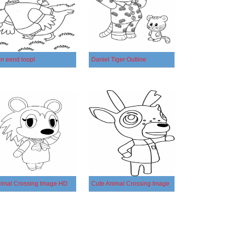
n eend loopt
Daniel Tiger Outline
imal Crossing Image HD
Cute Animal Crossing Image