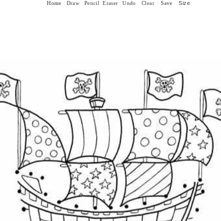
Size
Home
Draw
Pencil
Eraser
Undo
Clear
Save