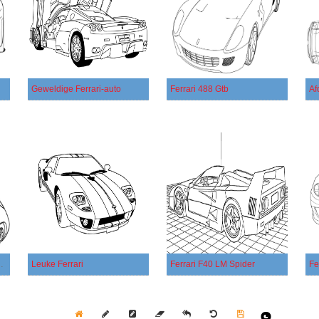
Geweldige Ferrari-auto
Ferrari 488 Gtb
Af
 Ferrari-auto
Leuke Ferrari
Ferrari F40 LM Spider
Fe