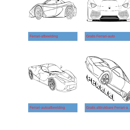
Ferrari-afbeelding
Gratis Ferrari-auto
Ferrari-autoafbeelding
Gratis afdrukbare