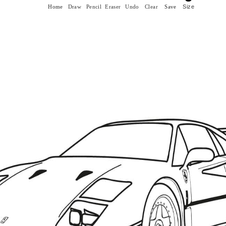
Size
Home
Draw
Pencil
Eraser
Undo
Clear
Save