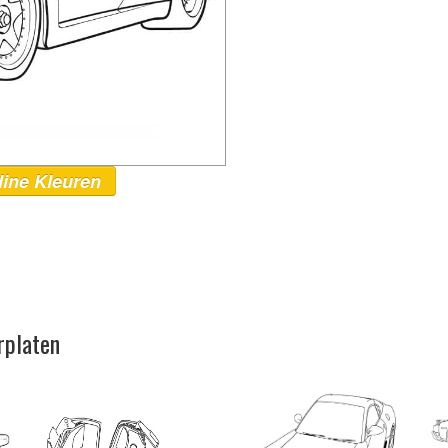
line Kleuren
rplaten