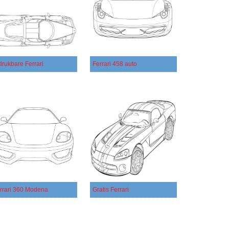
drukbare Ferrari
Ferrari 458 auto
rrari 360 Modena
Gratis Ferrari