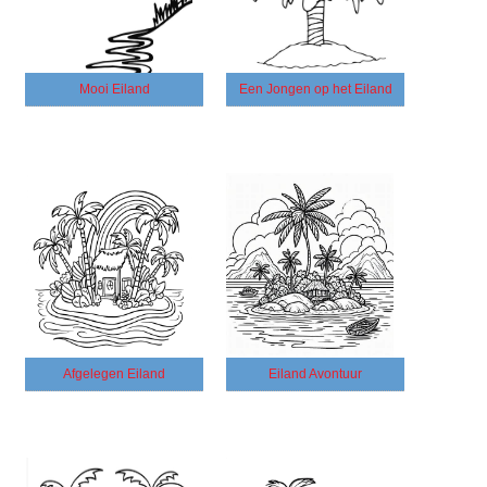
Mooi Eiland
Een Jongen op het Eiland
Afgelegen Eiland
Eiland Avontuur