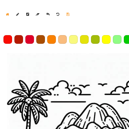
Home
Draw
Pencil
Eraser
Undo
Clear
Save