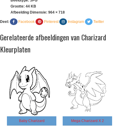
Beeldtype: JPG
Grootte: 44 KB
Afbeelding Dimensie:
964 × 718
Deel:
Facebook
Pinterest
Instagram
Twitter
Gerelateerde afbeeldingen van Charizard
Kleurplaten
Baby Charizard
Mega Charizard X 2