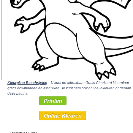
Kleurplaat Beschrijving
: U kunt de afdrukbare Gratis Charizard kleurplaat
gratis downloaden en afdrukken. Je kunt hem ook online inkleuren onderaan
deze pagina.
Printen
Online Kleuren