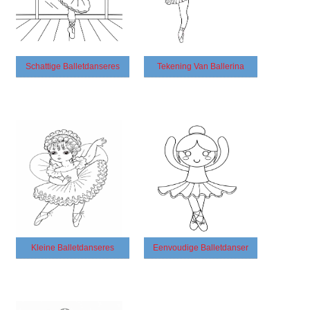
Schattige Balletdanseres
Tekening Van Ballerina
Kleine Balletdanseres
Eenvoudige Balletdanser