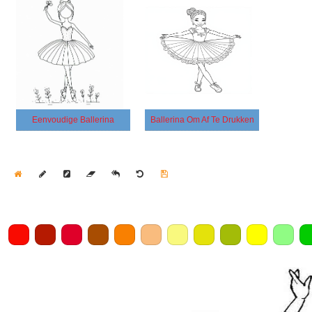
Eenvoudige Ballerina
Ballerina Om Af Te Drukken
Home
Draw
Pencil
Eraser
Undo
Clear
Save